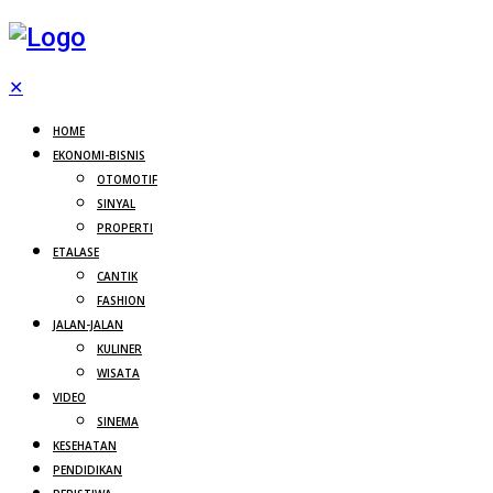
✕
HOME
EKONOMI-BISNIS
OTOMOTIF
SINYAL
PROPERTI
ETALASE
CANTIK
FASHION
JALAN-JALAN
KULINER
WISATA
VIDEO
SINEMA
KESEHATAN
PENDIDIKAN