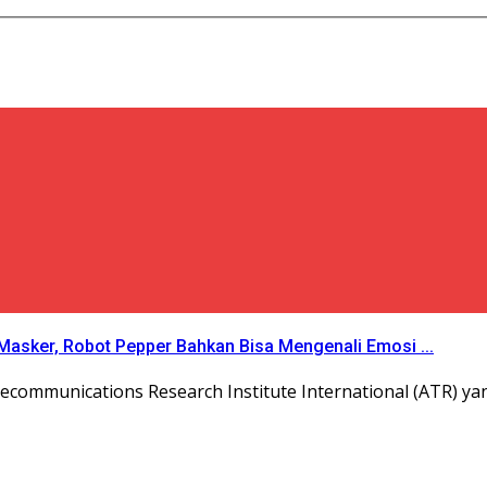
asker, Robot Pepper Bahkan Bisa Mengenali Emosi ...
lecommunications Research Institute International (ATR