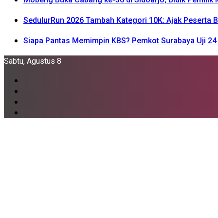
SedulurRun 2026 Tambah Kategori 10K: Ajak Peserta Be
Siapa Pantas Memimpin KBS? Pemkot Surabaya Uji 24 
Sabtu, Agustus 8