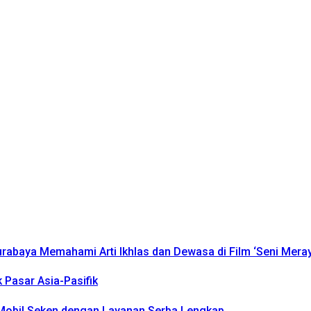
urabaya Memahami Arti Ikhlas dan Dewasa di Film ‘Seni Mera
k Pasar Asia-Pasifik
k Mobil Seken dengan Layanan Serba Lengkap