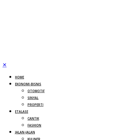
✕
HOME
EKONOMI-BISNIS
OTOMOTIF
SINYAL
PROPERTI
ETALASE
CANTIK
FASHION
JALAN-JALAN
KULINER