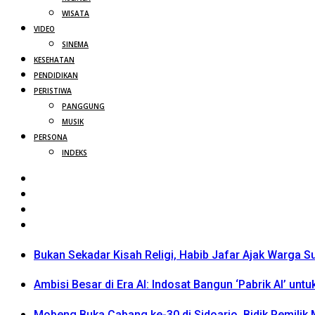
WISATA
VIDEO
SINEMA
KESEHATAN
PENDIDIKAN
PERISTIWA
PANGGUNG
MUSIK
PERSONA
INDEKS
Bukan Sekadar Kisah Religi, Habib Jafar Ajak Warga S
Ambisi Besar di Era AI: Indosat Bangun ‘Pabrik AI’ untu
Mobeng Buka Cabang ke-30 di Sidoarjo, Bidik Pemili