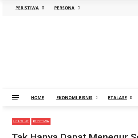
PERISTIWA
PERSONA
Kamis, Agustus 6
HOME
EKONOMI-BISNIS
ETALASE
HEADLINE
PERISTIWA
Tak Hanya Dapat Menegur S