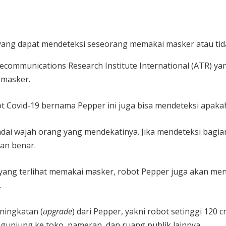
ang dapat mendeteksi seseorang memakai masker atau tid
ecommunications Research Institute International (ATR) 
 masker.
ot Covid-19 bernama Pepper ini juga bisa mendeteksi apak
i wajah orang yang mendekatinya. Jika mendeteksi bagian
an benar.
 yang terlihat memakai masker, robot Pepper juga akan men
.
ningkatan (
upgrade
) dari Pepper, yakni robot setinggi 120 
unjung ke toko, pameran, dan ruang publik lainnya.