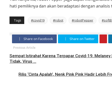
hati pemiliknya dan akan beradaptasi dengan analisis 
Tags
#covid19
#robot
#robotPepper
#softB
Share on Facebook
Share on Twitter
Previous Article
Sempat Istirahat Karena Terpapar Covid-19, Melaney 
Tidak, Virus ...
Rilis ‘Cinta Apalah’, Nenk Pink Pink Hadir Lebih 