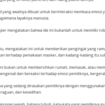
 yang awalnya dibuat untuk berinteraksi membaca emosi ya
bagaimana layaknya manusia.
er mengatakan bahwa ide ini bukanlah untuk memiliki robot
 itu, mengatakan ini untuk memberikan pengingat yang ra
 terhadap pemakaian masker, dan kadang-kadang itu sulit
r ini bukan untuk membersihkan rumah, memasak, atau memi
genali dan bereaksi terhadap emosi pemiliknya, bergerak
apa yang sedang dirasakan pemiliknya dengan menggunakan
eraguan, dan kesedihan.
ekspresi wajah, bahasa tubuh, kata-kata yang pemiliknya g