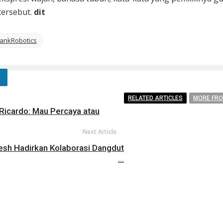
tersebut.
dit
ankRobotics
RELATED ARTICLES
MORE FR
Ricardo: Mau Percaya atau
Next Article
Fresh Hadirkan Kolaborasi Dangdut
...