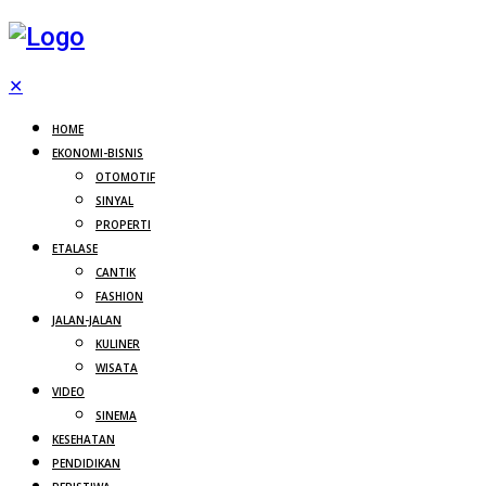
✕
HOME
EKONOMI-BISNIS
OTOMOTIF
SINYAL
PROPERTI
ETALASE
CANTIK
FASHION
JALAN-JALAN
KULINER
WISATA
VIDEO
SINEMA
KESEHATAN
PENDIDIKAN