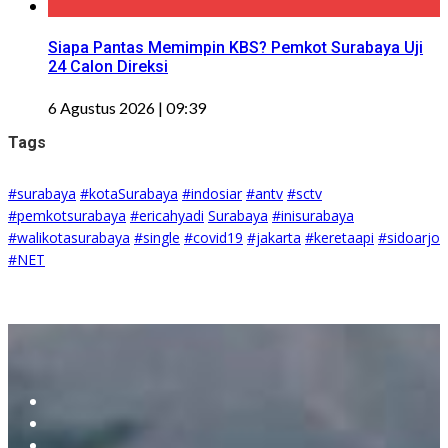
Siapa Pantas Memimpin KBS? Pemkot Surabaya Uji
24 Calon Direksi
6 Agustus 2026 | 09:39
Tags
#surabaya
#kotaSurabaya
#indosiar
#antv
#sctv
#pemkotsurabaya
#ericahyadi
Surabaya
#inisurabaya
#walikotasurabaya
#single
#covid19
#jakarta
#keretaapi
#sidoarjo
#NET