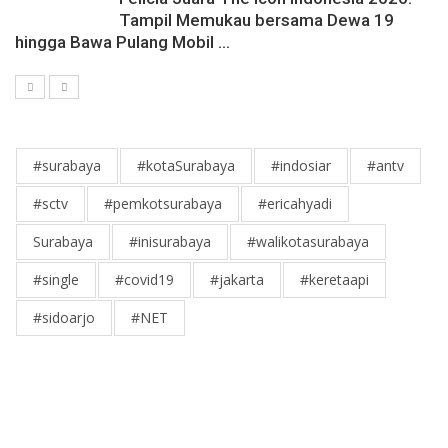
Tampil Memukau bersama Dewa 19
hingga Bawa Pulang Mobil ...
#surabaya
#kotaSurabaya
#indosiar
#antv
#sctv
#pemkotsurabaya
#ericahyadi
Surabaya
#inisurabaya
#walikotasurabaya
#single
#covid19
#jakarta
#keretaapi
#sidoarjo
#NET