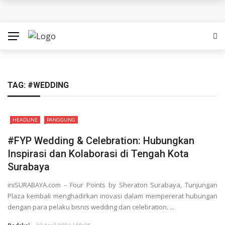
SedulurRun 2026 Tambah Kategori 10K: Ajak Peserta
Berlari Sambil Bantu Santri dan Guru Honorer
Siapa Pantas Memimpin KBS? Pemkot Surabaya Uji 24
Calon Direksi
TAG:
#WEDDING
Bukan Sekadar Lomba, Gerakan Pisang Danor Surabaya
HEADLINE
PANGGUNG
Dimulai dari Dapur Rumah
#FYP Wedding & Celebration: Hubungkan
Nahkoda Baru PDAM Surya Sembada Langsung
Inspirasi dan Kolaborasi di Tengah Kota
Surabaya
Dihadapkan Misi Berat, Perbaiki Layanan hingga Kinerja
iniSURABAYA.com – Four Points by Sheraton Surabaya, Tunjungan
Felicia Juara The Icon Indonesia 2026: Tampil Memukau
Plaza kembali menghadirkan inovasi dalam mempererat hubungan
dengan para pelaku bisnis wedding dan celebration. ...
bersama Dewa 19 hingga Bawa Pulang Mobil dan Kontrak