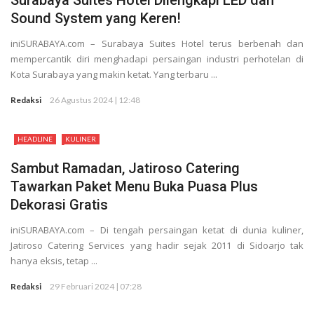
Surabaya Suites Hotel Dilengkapi LED dan
Sound System yang Keren!
iniSURABAYA.com – Surabaya Suites Hotel terus berbenah dan
mempercantik diri menghadapi persaingan industri perhotelan di
Kota Surabaya yang makin ketat. Yang terbaru ...
Redaksi
26 Agustus 2024 | 12:48
HEADLINE
KULINER
Sambut Ramadan, Jatiroso Catering
Tawarkan Paket Menu Buka Puasa Plus
Dekorasi Gratis
iniSURABAYA.com – Di tengah persaingan ketat di dunia kuliner,
Jatiroso Catering Services yang hadir sejak 2011 di Sidoarjo tak
hanya eksis, tetap ...
Redaksi
29 Februari 2024 | 07:28