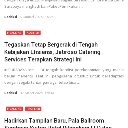
dengan biaya tinggi. Menjawab stigma tersebut, Lamora Kota Lama
Surabaya menghadirkan Paket Pernikahan ...
Redaksi
9 Januari 2026 | 16:25
HEADLINE
KULINER
Tegaskan Tetap Bergerak di Tengah
Kebijakan Efisiensi, Jatiroso Catering
Services Terapkan Strategi Ini
iniSURABAYA.com – Di tengah kondisi perekonomian yang masih
belum menentu saat ini pengusaha dituntut untuk beradaptasi
dengan segala tantangan agar tetap bisa ...
Redaksi
16 Maret 2025 | 05:43
HEADLINE
PROPERTI
Hadirkan Tampilan Baru, Pala Ballroom