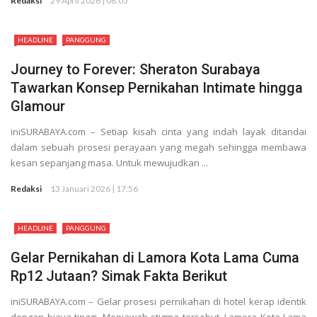
Redaksi
29 April 2026 | 08:05
Rekaman
HEADLINE
PANGGUNG
Journey to Forever: Sheraton Surabaya
Tawarkan Konsep Pernikahan Intimate hingga
Glamour
iniSURABAYA.com – Setiap kisah cinta yang indah layak ditandai
dalam sebuah prosesi perayaan yang megah sehingga membawa
kesan sepanjang masa. Untuk mewujudkan ...
Redaksi
13 Januari 2026 | 17:56
HEADLINE
PANGGUNG
Gelar Pernikahan di Lamora Kota Lama Cuma
Rp12 Jutaan? Simak Fakta Berikut
iniSURABAYA.com – Gelar prosesi pernikahan di hotel kerap identik