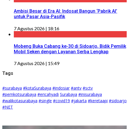
Ambisi Besar di Era AI: Indosat Bangun ‘Pabrik AI’
untuk Pasar Asia-Pasifik
7 Agustus 2026 | 18:16
Mobeng Buka Cabang ke-30 di Sidoarjo, Bidik Pemilik
Mobil Seken dengan Layanan Serba Lengkap
7 Agustus 2026 | 15:49
Tags
#surabaya
#kotaSurabaya
#indosiar
#antv
#sctv
#pemkotsurabaya
#ericahyadi
Surabaya
#inisurabaya
#walikotasurabaya
#single
#covid19
#jakarta
#keretaapi
#sidoarjo
#NET