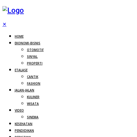
✕
HOME
EKONOMI-BISNIS
OTOMOTIF
SINYAL
PROPERTI
ETALASE
CANTIK
FASHION
JALAN-JALAN
KULINER
WISATA
VIDEO
SINEMA
KESEHATAN
PENDIDIKAN