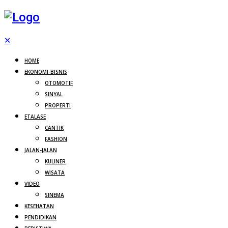
✕
HOME
EKONOMI-BISNIS
OTOMOTIF
SINYAL
PROPERTI
ETALASE
CANTIK
FASHION
JALAN-JALAN
KULINER
WISATA
VIDEO
SINEMA
KESEHATAN
PENDIDIKAN