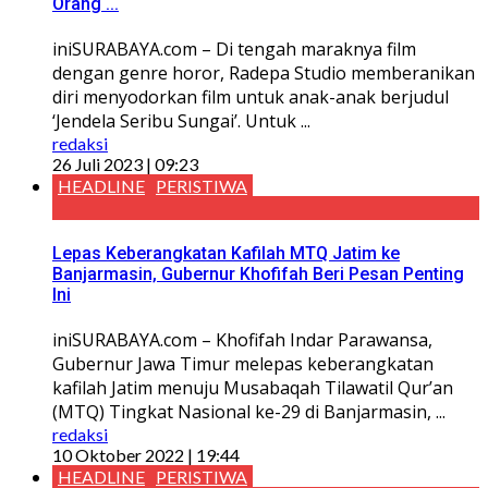
Orang ...
iniSURABAYA.com – Di tengah maraknya film
dengan genre horor, Radepa Studio memberanikan
diri menyodorkan film untuk anak-anak berjudul
‘Jendela Seribu Sungai’. Untuk ...
redaksi
26 Juli 2023 | 09:23
HEADLINE
PERISTIWA
Lepas Keberangkatan Kafilah MTQ Jatim ke
Banjarmasin, Gubernur Khofifah Beri Pesan Penting
Ini
iniSURABAYA.com – Khofifah Indar Parawansa,
Gubernur Jawa Timur melepas keberangkatan
kafilah Jatim menuju Musabaqah Tilawatil Qur’an
(MTQ) Tingkat Nasional ke-29 di Banjarmasin, ...
redaksi
10 Oktober 2022 | 19:44
HEADLINE
PERISTIWA