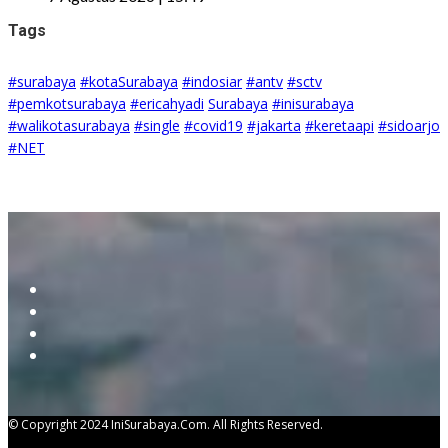
Tags
#surabaya
#kotaSurabaya
#indosiar
#antv
#sctv
#pemkotsurabaya
#ericahyadi
Surabaya
#inisurabaya
#walikotasurabaya
#single
#covid19
#jakarta
#keretaapi
#sidoarjo
#NET
© Copyright 2024 IniSurabaya.com. All Rights Reserved.