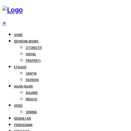
✕
HOME
EKONOMI-BISNIS
OTOMOTIF
SINYAL
PROPERTI
ETALASE
CANTIK
FASHION
JALAN-JALAN
KULINER
WISATA
VIDEO
SINEMA
KESEHATAN
PENDIDIKAN