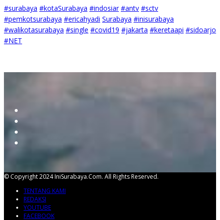
#surabaya
#kotaSurabaya
#indosiar
#antv
#sctv
#pemkotsurabaya
#ericahyadi
Surabaya
#inisurabaya
#walikotasurabaya
#single
#covid19
#jakarta
#keretaapi
#sidoarjo
#NET
© Copyright 2024 IniSurabaya.com. All Rights Reserved.
TENTANG KAMI
REDAKSI
YOUTUBE
FACEBOOK