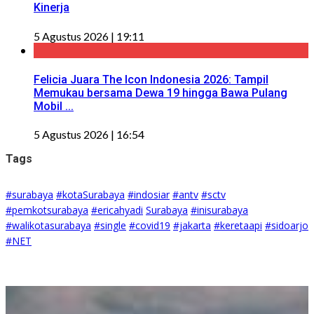
Kinerja
5 Agustus 2026 | 19:11
Felicia Juara The Icon Indonesia 2026: Tampil
Memukau bersama Dewa 19 hingga Bawa Pulang
Mobil ...
5 Agustus 2026 | 16:54
Tags
#surabaya
#kotaSurabaya
#indosiar
#antv
#sctv
#pemkotsurabaya
#ericahyadi
Surabaya
#inisurabaya
#walikotasurabaya
#single
#covid19
#jakarta
#keretaapi
#sidoarjo
#NET