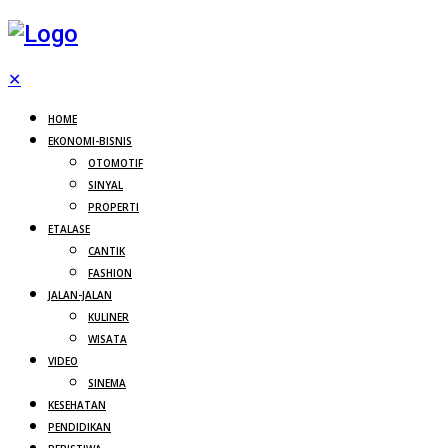
✕
HOME
EKONOMI-BISNIS
OTOMOTIF
SINYAL
PROPERTI
ETALASE
CANTIK
FASHION
JALAN-JALAN
KULINER
WISATA
VIDEO
SINEMA
KESEHATAN
PENDIDIKAN