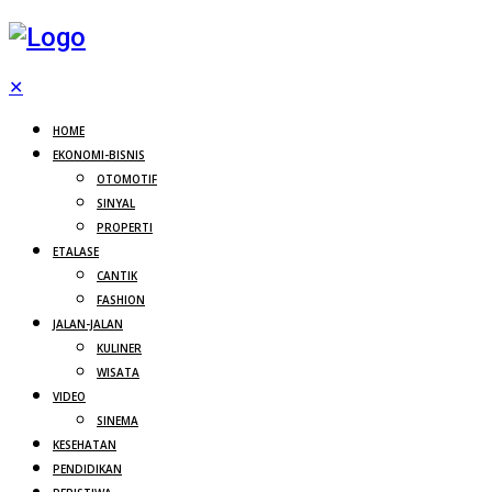
✕
HOME
EKONOMI-BISNIS
OTOMOTIF
SINYAL
PROPERTI
ETALASE
CANTIK
FASHION
JALAN-JALAN
KULINER
WISATA
VIDEO
SINEMA
KESEHATAN
PENDIDIKAN