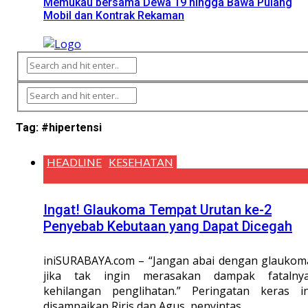
Memukau bersama Dewa 19 hingga Bawa Pulang
Mobil dan Kontrak Rekaman
Tag:
#hipertensi
HEADLINE
KESEHATAN
Ingat! Glaukoma Tempat Urutan ke-2
Penyebab Kebutaan yang Dapat Dicegah
iniSURABAYA.com – “Jangan abai dengan glaukom
jika tak ingin merasakan dampak fatalnya
kehilangan penglihatan.” Peringatan keras in
disampaikan Riris dan Agus, penyintas ...