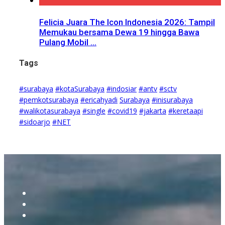
Felicia Juara The Icon Indonesia 2026: Tampil
Memukau bersama Dewa 19 hingga Bawa
Pulang Mobil ...
Tags
#surabaya
#kotaSurabaya
#indosiar
#antv
#sctv
#pemkotsurabaya
#ericahyadi
Surabaya
#inisurabaya
#walikotasurabaya
#single
#covid19
#jakarta
#keretaapi
#sidoarjo
#NET