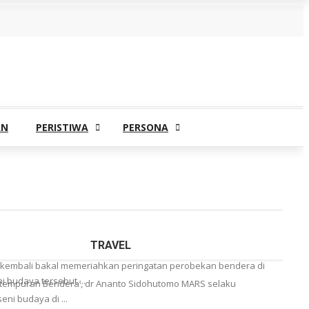
AN
PERISTIWA
PERSONA
TRAVEL
’ kembali bakal memeriahkan peringatan perobekan bendera di
i budaya tersebut ...
rtempuran Bendera’, dr Ananto Sidohutomo MARS selaku
i budaya di ...