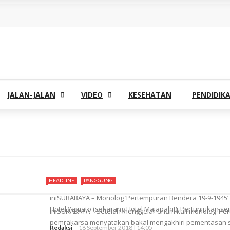
JALAN-JALAN
VIDEO
KESEHATAN
PENDIDIK
HEADLINE
PANGGUNG
iniSURABAYA – Monolog ‘Pertempuran Bendera 19-9-1945
Hotel Yamato (sekarang Hotel Majapahit). Pertunjukan sen
iniSURABAYA – Setelah menggelar enam kali monolog ‘Pe
pemrakarsa menyatakan bakal mengakhiri pementasan sen
Redaksi
18 September 2018 | 14:05