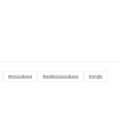
#inisurabaya
#walikotasurabaya
#single