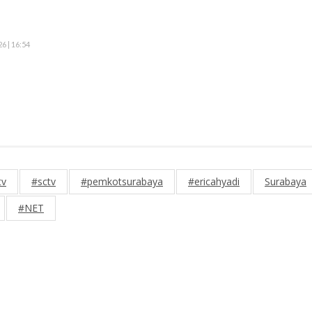
6 | 16:54
tv
#sctv
#pemkotsurabaya
#ericahyadi
Surabaya
#NET