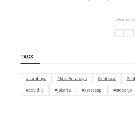
5 Agustus 202
TAGS
#surabaya
#kotaSurabaya
#indosiar
#an
#covid19
#jakarta
#keretaapi
#sidoarjo