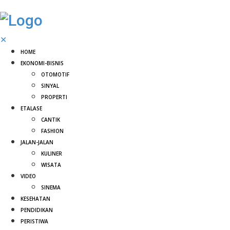
✕
HOME
EKONOMI-BISNIS
OTOMOTIF
SINYAL
PROPERTI
ETALASE
CANTIK
FASHION
JALAN-JALAN
KULINER
WISATA
VIDEO
SINEMA
KESEHATAN
PENDIDIKAN
PERISTIWA