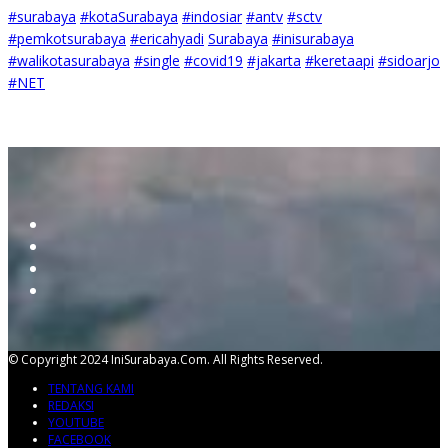
#surabaya
#kotaSurabaya
#indosiar
#antv
#sctv
#pemkotsurabaya
#ericahyadi
Surabaya
#inisurabaya
#walikotasurabaya
#single
#covid19
#jakarta
#keretaapi
#sidoarjo
#NET
© Copyright 2024 IniSurabaya.com. All Rights Reserved.
TENTANG KAMI
REDAKSI
YOUTUBE
FACEBOOK