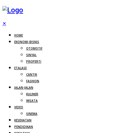
✕
HOME
EKONOMI-BISNIS
OTOMOTIF
SINYAL
PROPERTI
ETALASE
CANTIK
FASHION
JALAN-JALAN
KULINER
WISATA
VIDEO
SINEMA
KESEHATAN
PENDIDIKAN