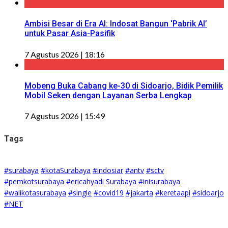
Ambisi Besar di Era AI: Indosat Bangun ‘Pabrik AI’
untuk Pasar Asia-Pasifik
7 Agustus 2026 | 18:16
Mobeng Buka Cabang ke-30 di Sidoarjo, Bidik Pemilik
Mobil Seken dengan Layanan Serba Lengkap
7 Agustus 2026 | 15:49
Tags
#surabaya
#kotaSurabaya
#indosiar
#antv
#sctv
#pemkotsurabaya
#ericahyadi
Surabaya
#inisurabaya
#walikotasurabaya
#single
#covid19
#jakarta
#keretaapi
#sidoarjo
#NET