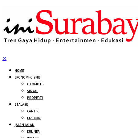
✕
HOME
EKONOMI-BISNIS
OTOMOTIF
SINYAL
PROPERTI
ETALASE
CANTIK
FASHION
JALAN-JALAN
KULINER