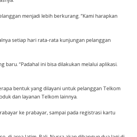
asnya.
 pelanggan menjadi lebih berkurang. “Kami harapkan
alnya setiap hari rata-rata kunjungan pelanggan
aru. “Padahal ini bisa dilakukan melalui aplikasi.
rapa bentuk yang dilayani untuk pelanggan Telkom
oduk dan layanan Telkom lainnya.
abayar ke prabayar, sampai pada registrasi kartu
 di area Jatim, Bali, Nusra akan dibangun dua lagi di