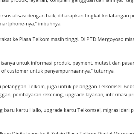
si produk, layanan, komplain gangguan dan lainnya,” teg
 tersosialisasi dengan baik, diharapkan tingkat kedatangan
smartphone-nya,” imbuhnya.
arakat ke Plasa Telkom masih tinggi. Di PTD Mergoyoso mis
anya untuk informasi produk, payment, mutasi, dan pasang b
 of customer untuk penyempurnaannya,” tuturnya.
 pelanggan Telkom, juga untuk pelanggan Telkomsel. Bebe
ggan, pembayaran rekening, upgrade layanan, informasi pr
aru kartu Hallo, upgrade kartu Telkomsel, migrasi dari pr
 Digital yang ke 8. Selain Plasa Telkom Digital Mergoyoso,