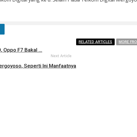
RELATED ARTICLES
MORE FR
 Oppo F7 Bakal ...
Next Article
ergoyoso, Seperti Ini Manfaatnya