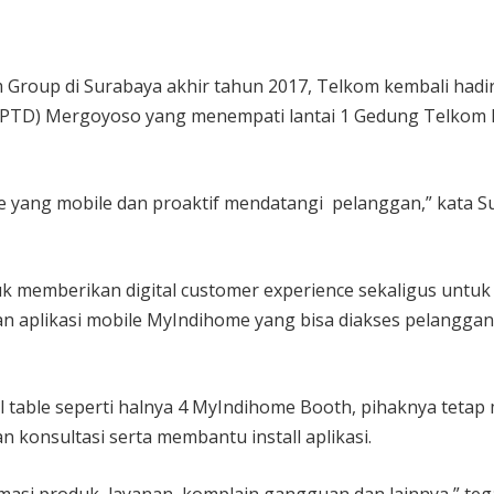
 Group di Surabaya akhir tahun 2017, Telkom kembali had
tal (PTD) Mergoyoso yang menempati lantai 1 Gedung Telko
ce yang mobile dan proaktif mendatangi pelanggan,” kata S
k memberikan digital customer experience sekaligus unt
n aplikasi mobile MyIndihome yang bisa diakses pelanggan
ital table seperti halnya 4 MyIndihome Booth, pihaknya teta
konsultasi serta membantu install aplikasi.