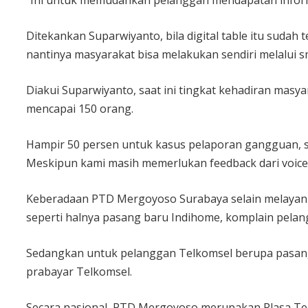
“Ini untuk memudahkan pelanggan mendapatan informa
Ditekankan Suparwiyanto, bila digital table itu sudah
nantinya masyarakat bisa melakukan sendiri melalui 
Diakui Suparwiyanto, saat ini tingkat kehadiran masy
mencapai 150 orang.
Hampir 50 persen untuk kasus pelaporan gangguan, sis
Meskipun kami masih memerlukan feedback dari voice
Keberadaan PTD Mergoyoso Surabaya selain melayani
seperti halnya pasang baru Indihome, komplain pelan
Sedangkan untuk pelanggan Telkomsel berupa pasang b
prabayar Telkomsel.
Secara nasional, PTD Mergoyoso merupakan Plasa Telkom