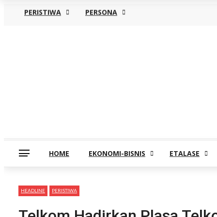
PERISTIWA
PERSONA
Kamis, Agustus 6
HOME
EKONOMI-BISNIS
ETALASE
HEADLINE
PERISTIWA
Telkom Hadirkan Plasa Telko