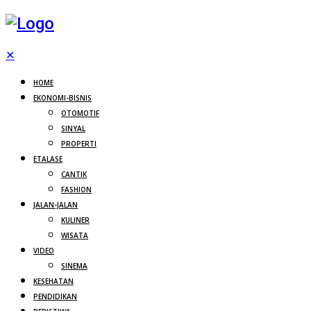
✕
HOME
EKONOMI-BISNIS
OTOMOTIF
SINYAL
PROPERTI
ETALASE
CANTIK
FASHION
JALAN-JALAN
KULINER
WISATA
VIDEO
SINEMA
KESEHATAN
PENDIDIKAN