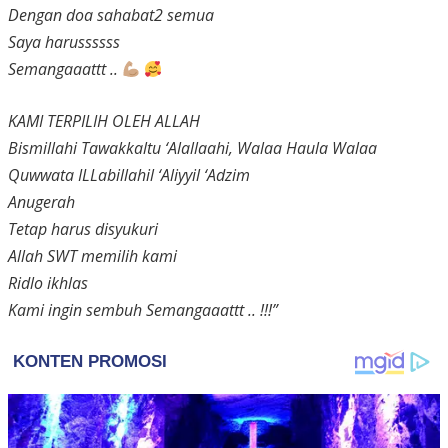
Dengan doa sahabat2 semua
Saya harussssss
Semangaaattt ..
KAMI TERPILIH OLEH ALLAH
Bismillahi Tawakkaltu ‘Alallaahi, Walaa Haula Walaa
Quwwata ILLabillahil ‘Aliyyil ‘Adzim
Anugerah
Tetap harus disyukuri
Allah SWT memilih kami
Ridlo ikhlas
Kami ingin sembuh Semangaaattt .. !!!”