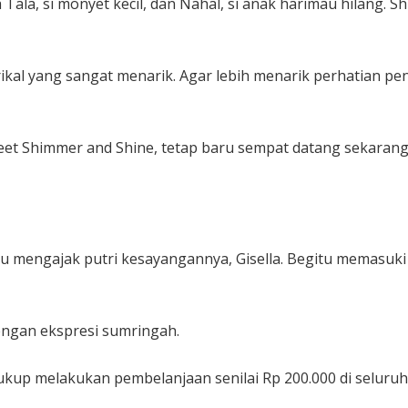
 Tala, si monyet kecil, dan Nahal, si anak harimau hilang
trikal yang sangat menarik. Agar lebih menarik perhatian 
t Shimmer and Shine, tetap baru sempat datang sekarang. K
itu mengajak putri kesayangannya, Gisella. Begitu memasuki 
engan ekspresi sumringah.
up melakukan pembelanjaan senilai Rp 200.000 di seluruh t