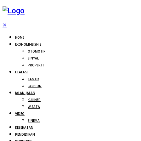
✕
HOME
EKONOMI-BISNIS
OTOMOTIF
SINYAL
PROPERTI
ETALASE
CANTIK
FASHION
JALAN-JALAN
KULINER
WISATA
VIDEO
SINEMA
KESEHATAN
PENDIDIKAN