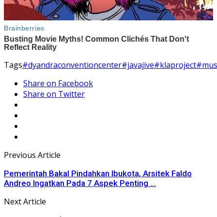
Tags
#dyandraconventioncenter
#javajive
#klaproject
#musi
Share on Facebook
Share on Twitter
Previous Article
Pemerintah Bakal Pindahkan Ibukota, Arsitek Faldo
Andreo Ingatkan Pada 7 Aspek Penting ...
Next Article