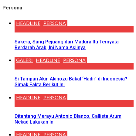
Persona
HEADLINE
PERSONA
Sakera, Sang Pejuang dari Madura Itu Ternyata
Berdarah Arab, Ini Nama Aslinya
GALERI
HEADLINE
PERSONA
Si Tampan Akin Akinozu Bakal ‘Hadir’ di Indonesia?
Simak Fakta Berikut Ini
HEADLINE
PERSONA
Ditantang Merayu Antonio Blanco, Callista Arum
Nekad Lakukan Ini
HEADLINE
PERSONA