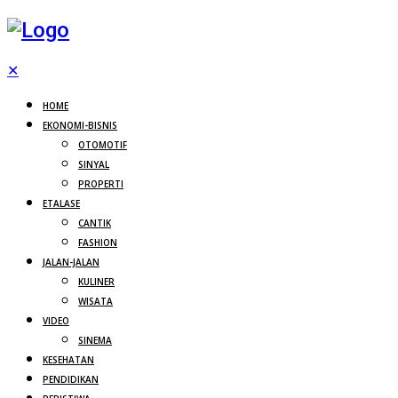
✕
HOME
EKONOMI-BISNIS
OTOMOTIF
SINYAL
PROPERTI
ETALASE
CANTIK
FASHION
JALAN-JALAN
KULINER
WISATA
VIDEO
SINEMA
KESEHATAN
PENDIDIKAN