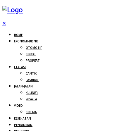
✕
HOME
EKONOMI-BISNIS
OTOMOTIF
SINYAL
PROPERTI
ETALASE
CANTIK
FASHION
JALAN-JALAN
KULINER
WISATA
VIDEO
SINEMA
KESEHATAN
PENDIDIKAN