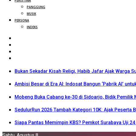
PERISTIWA
PANGGUNG
MUSIK
PERSONA
INDEKS
Bukan Sekadar Kisah Religi, Habib Jafar Ajak Warga S
Ambisi Besar di Era AI: Indosat Bangun ‘Pabrik AI’ untu
Mobeng Buka Cabang ke-30 di Sidoarjo, Bidik Pemili
SedulurRun 2026 Tambah Kategori 10K: Ajak Peserta Be
Siapa Pantas Memimpin KBS? Pemkot Surabaya Uji 24 
Sabtu, Agustus 8