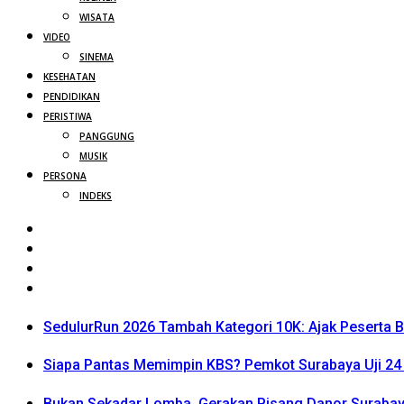
WISATA
VIDEO
SINEMA
KESEHATAN
PENDIDIKAN
PERISTIWA
PANGGUNG
MUSIK
PERSONA
INDEKS
SedulurRun 2026 Tambah Kategori 10K: Ajak Peserta Be
Siapa Pantas Memimpin KBS? Pemkot Surabaya Uji 24 
Bukan Sekadar Lomba, Gerakan Pisang Danor Surabay