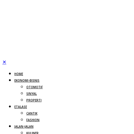
✕
HOME
EKONOMI-BISNIS
OTOMOTIF
SINYAL
PROPERTI
ETALASE
CANTIK
FASHION
JALAN-JALAN
KULINER