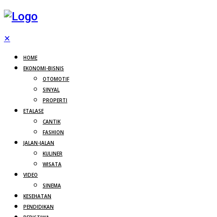
✕
HOME
EKONOMI-BISNIS
OTOMOTIF
SINYAL
PROPERTI
ETALASE
CANTIK
FASHION
JALAN-JALAN
KULINER
WISATA
VIDEO
SINEMA
KESEHATAN
PENDIDIKAN