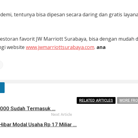
ndemi, tentunya bisa dipesan secara daring dan gratis layan
estoran favorit JW Marriott Surabaya, bisa dengan mudah 
ngi website
www.jwmarriottsurabaya.com
.
ana
RELATED ARTICLES
MORE FR
.000 Sudah Termasuk ...
Next Article
ibar Modal Usaha Rp 17 Miliar ...