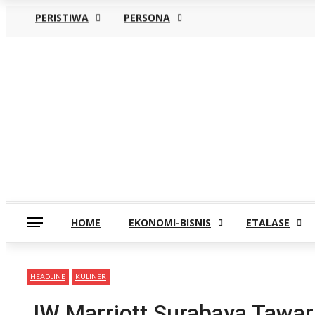
PERISTIWA
PERSONA
Kamis, Agustus 6
HOME
EKONOMI-BISNIS
ETALASE
HEADLINE
KULINER
JW Marriott Surabaya Tawar