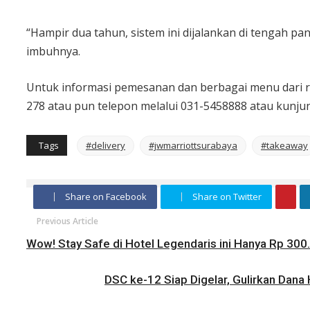
“Hampir dua tahun, sistem ini dijalankan di tengah pa
imbuhnya.
Untuk informasi pemesanan dan berbagai menu dari r
278 atau pun telepon melalui 031-5458888 atau kunju
Tags
#delivery
#jwmarriottsurabaya
#takeaway
Share on Facebook
Share on Twitter
Previous Article
Wow! Stay Safe di Hotel Legendaris ini Hanya Rp 300
DSC ke-12 Siap Digelar, Gulirkan Dana H