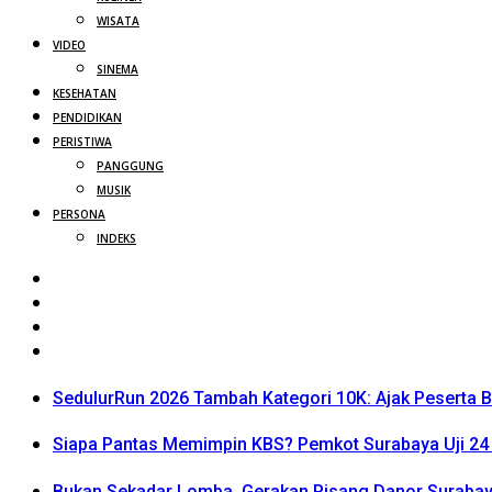
WISATA
VIDEO
SINEMA
KESEHATAN
PENDIDIKAN
PERISTIWA
PANGGUNG
MUSIK
PERSONA
INDEKS
SedulurRun 2026 Tambah Kategori 10K: Ajak Peserta Be
Siapa Pantas Memimpin KBS? Pemkot Surabaya Uji 24 
Bukan Sekadar Lomba, Gerakan Pisang Danor Surabay