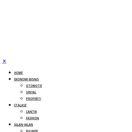
✕
HOME
EKONOMI-BISNIS
OTOMOTIF
SINYAL
PROPERTI
ETALASE
CANTIK
FASHION
JALAN-JALAN
KULINER