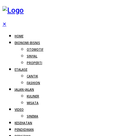
✕
HOME
EKONOMI-BISNIS
OTOMOTIF
SINYAL
PROPERTI
ETALASE
CANTIK
FASHION
JALAN-JALAN
KULINER
WISATA
VIDEO
SINEMA
KESEHATAN
PENDIDIKAN