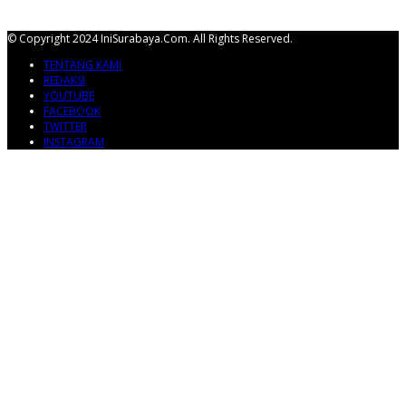
© Copyright 2024 IniSurabaya.com. All Rights Reserved.
TENTANG KAMI
REDAKSI
YOUTUBE
FACEBOOK
TWITTER
INSTAGRAM