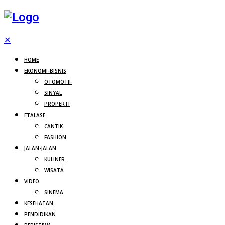
✕
HOME
EKONOMI-BISNIS
OTOMOTIF
SINYAL
PROPERTI
ETALASE
CANTIK
FASHION
JALAN-JALAN
KULINER
WISATA
VIDEO
SINEMA
KESEHATAN
PENDIDIKAN