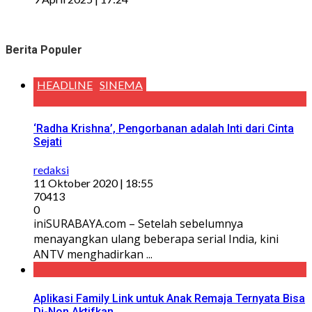
Berita Populer
HEADLINE
SINEMA
‘Radha Krishna’, Pengorbanan adalah Inti dari Cinta
Sejati
redaksi
11 Oktober 2020 | 18:55
70413
0
iniSURABAYA.com – Setelah sebelumnya
menayangkan ulang beberapa serial India, kini
ANTV menghadirkan ...
Aplikasi Family Link untuk Anak Remaja Ternyata Bisa
Di-Non Aktifkan