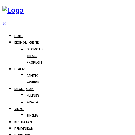
✕
HOME
EKONOMI-BISNIS
OTOMOTIF
SINYAL
PROPERTI
ETALASE
CANTIK
FASHION
JALAN-JALAN
KULINER
WISATA
VIDEO
SINEMA
KESEHATAN
PENDIDIKAN