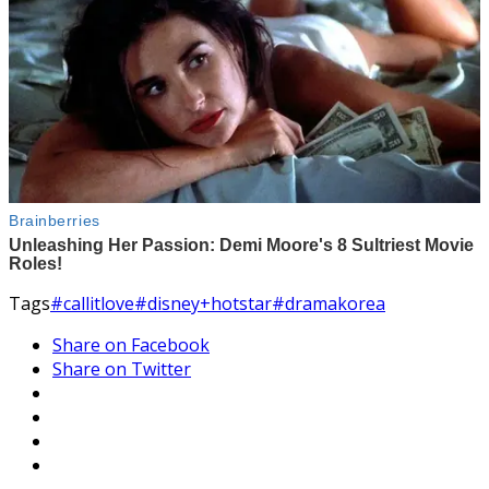
Tags
#callitlove
#disney+hotstar
#dramakorea
Share on Facebook
Share on Twitter