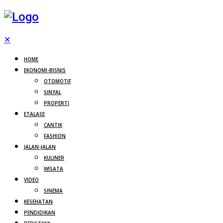
✕
HOME
EKONOMI-BISNIS
OTOMOTIF
SINYAL
PROPERTI
ETALASE
CANTIK
FASHION
JALAN-JALAN
KULINER
WISATA
VIDEO
SINEMA
KESEHATAN
PENDIDIKAN