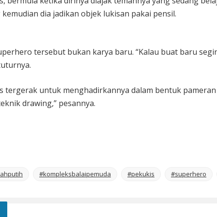
s, bermula ketika dirinya diajak temannya yang sedang b
kemudian dia jadikan objek lukisan pakai pensil.
perhero tersebut bukan karya baru. “Kalau buat baru segin
tuturnya.
s tergerak untuk menghadirkannya dalam bentuk pameran tu
eknik drawing,” pesannya.
rahputih
#kompleksbalaipemuda
#pekukis
#superhero