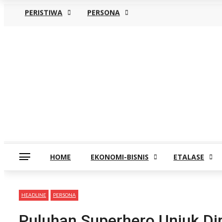
PERISTIWA
PERSONA
Jumat, Agustus 7
HOME
EKONOMI-BISNIS
ETALASE
HEADLINE
PERSONA
Puluhan Superhero Unjuk Diri