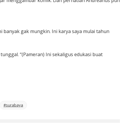
elajar menggambar komik. Dan perhatian Andreanus pun
i banyak gak mungkin. Ini karya saya mulai tahun
nggal. “(Pameran) Ini sekaligus edukasi buat
#surabaya