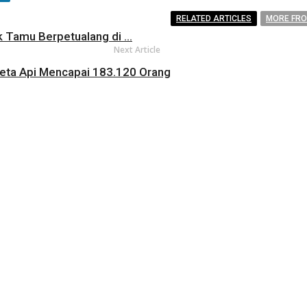
RELATED ARTICLES
MORE FR
 Tamu Berpetualang di ...
Next Article
eta Api Mencapai 183.120 Orang