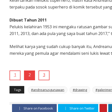
Ketertarikan melukis superhero, masih kata Andreanu
terpaku pada sosok superhero di komik tersebut yang 
Dibuat Tahun 2011
Pelukis kelahiran 1953 ini mengaku ratusan gambar su
2011, 2013, dan ada pula yang saya buat tahun 2017,” 
Melihat karya yang sudah cukup banyak itu, Andreanu
mereka yang pemula agar mendalami seni lukis lewat t
1
2
3
Tags
#andreanusgunawan
#drawing
#galerime
Share on Facebook
Share on Twitter