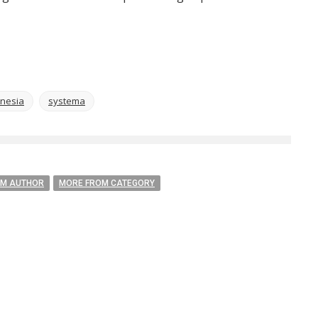
onesia
systema
OM AUTHOR
MORE FROM CATEGORY