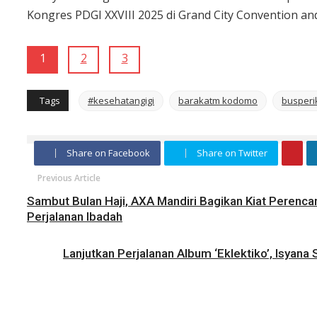
Kongres PDGI XXVIII 2025 di Grand City Convention and
1
2
3
Tags
#kesehatangigi
barakatm kodomo
busperik
Share on Facebook
Share on Twitter
Previous Article
Sambut Bulan Haji, AXA Mandiri Bagikan Kiat Perenc
Perjalanan Ibadah
Lanjutkan Perjalanan Album ‘Eklektiko’, Isyana