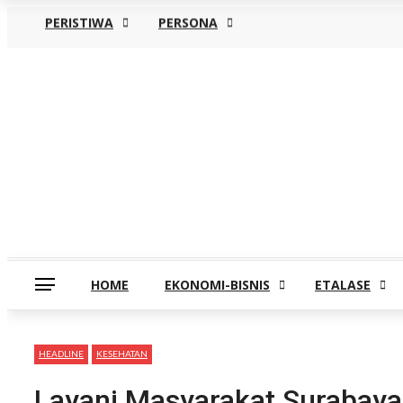
PERISTIWA
PERSONA
Sabtu, Agustus 8
HOME
EKONOMI-BISNIS
ETALASE
HEADLINE
KESEHATAN
Layani Masyarakat Surabaya