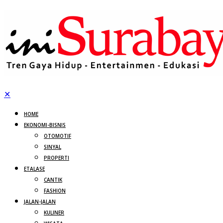
✕
HOME
EKONOMI-BISNIS
OTOMOTIF
SINYAL
PROPERTI
ETALASE
CANTIK
FASHION
JALAN-JALAN
KULINER