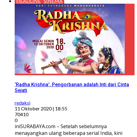
HEADLINE
SINEMA
‘Radha Krishna’, Pengorbanan adalah Inti dari Cinta
Sejati
redaksi
11 Oktober 2020 | 18:55
70410
0
iniSURABAYA.com – Setelah sebelumnya
menayangkan ulang beberapa serial India, kini