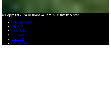
© Copyright 2024 IniSurabaya.com. All Rights Reserved.
TENTANG KAMI
REDAKSI
YOUTUBE
FACEBOOK
TWITTER
INSTAGRAM