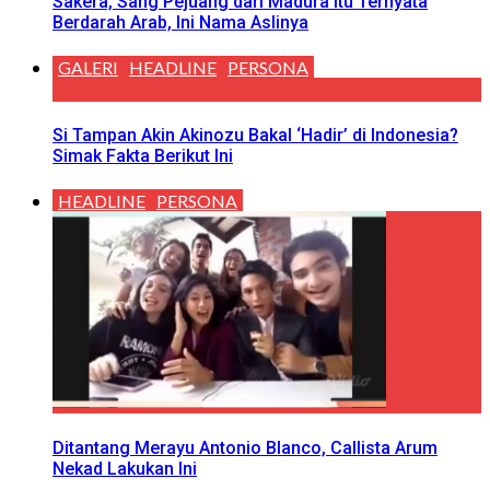
Sakera, Sang Pejuang dari Madura Itu Ternyata
Berdarah Arab, Ini Nama Aslinya
GALERI
HEADLINE
PERSONA
Si Tampan Akin Akinozu Bakal ‘Hadir’ di Indonesia?
Simak Fakta Berikut Ini
HEADLINE
PERSONA
Ditantang Merayu Antonio Blanco, Callista Arum
Nekad Lakukan Ini