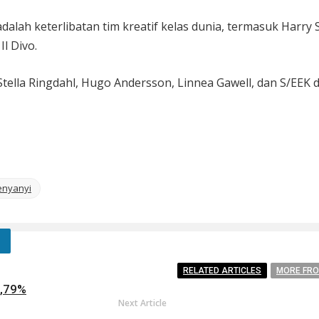
dalah keterlibatan tim kreatif kelas dunia, termasuk Harr
l Divo.
Stella Ringdahl, Hugo Andersson, Linnea Gawell, dan S/EEK
enyanyi
RELATED ARTICLES
MORE FR
5,79%
Next Article