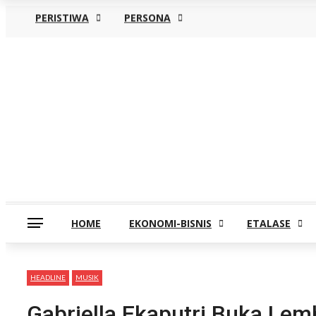
PERISTIWA
PERSONA
Minggu, Agustus 9
HOME
EKONOMI-BISNIS
ETALASE
HEADLINE
MUSIK
Gabriella Ekaputri Buka Le