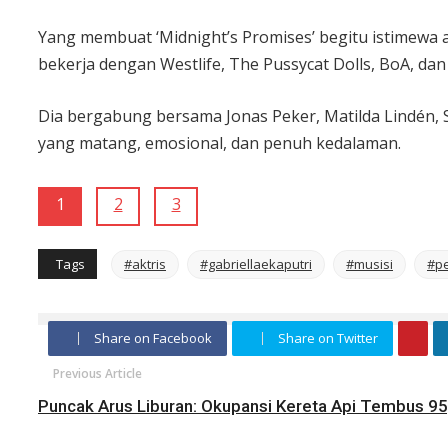
Yang membuat ‘Midnight’s Promises’ begitu istimewa a
bekerja dengan Westlife, The Pussycat Dolls, BoA, dan I
Dia bergabung bersama Jonas Peker, Matilda Lindén, 
yang matang, emosional, dan penuh kedalaman.
1
2
3
Tags
#aktris
#gabriellaekaputri
#musisi
#p
Share on Facebook
Share on Twitter
Previous Article
Puncak Arus Liburan: Okupansi Kereta Api Tembus 9