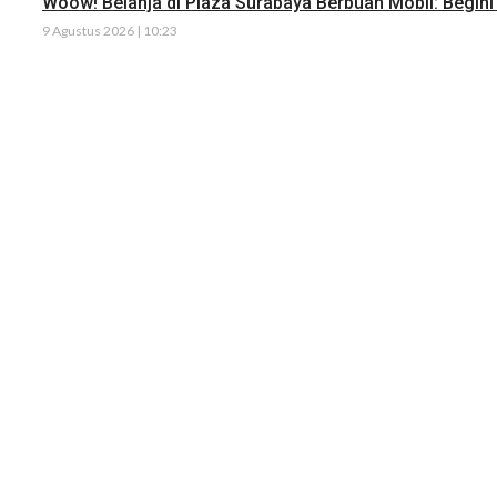
Woow! Belanja di Plaza Surabaya Berbuah Mobil: Begini 
9 Agustus 2026 | 10:23