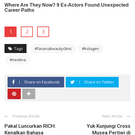
1
2
3
Tags
#facenabeautyclinic
#kolagen
#neotiva
Share on Facebook
Share on Twitter
Previous Article
Next Article
Pakal Luncurkan RICH:
Yuk Kunjungi Cross
Kenalkan Bahasa
Musea Pertiwi di