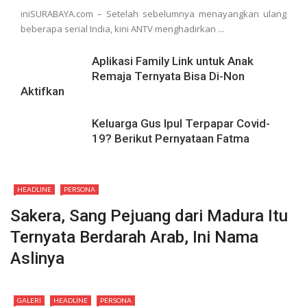
iniSURABAYA.com – Setelah sebelumnya menayangkan ulang
beberapa serial India, kini ANTV menghadirkan ...
Aplikasi Family Link untuk Anak
Remaja Ternyata Bisa Di-Non
Aktifkan
Keluarga Gus Ipul Terpapar Covid-
19? Berikut Pernyataan Fatma
HEADLINE
PERSONA
Sakera, Sang Pejuang dari Madura Itu
Ternyata Berdarah Arab, Ini Nama
Aslinya
GALERI
HEADLINE
PERSONA