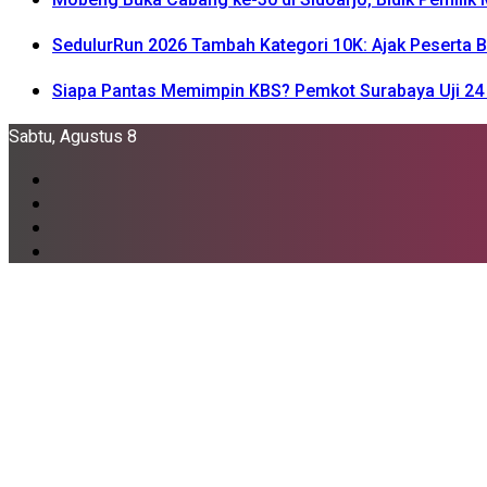
SedulurRun 2026 Tambah Kategori 10K: Ajak Peserta Be
Siapa Pantas Memimpin KBS? Pemkot Surabaya Uji 24 
Sabtu, Agustus 8