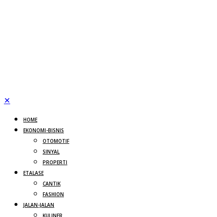
✕
HOME
EKONOMI-BISNIS
OTOMOTIF
SINYAL
PROPERTI
ETALASE
CANTIK
FASHION
JALAN-JALAN
KULINER