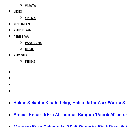
WISATA
VIDEO
SINEMA
KESEHATAN
PENDIDIKAN
PERISTIWA
PANGGUNG
MUSIK
PERSONA
INDEKS
Bukan Sekadar Kisah Religi, Habib Jafar Ajak Warga S
Ambisi Besar di Era AI: Indosat Bangun ‘Pabrik AI’ untu
Mobeng Buka Cabang ke-30 di Sidoarjo, Bidik Pemili