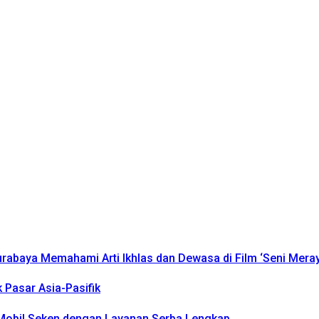
urabaya Memahami Arti Ikhlas dan Dewasa di Film ‘Seni Mera
k Pasar Asia-Pasifik
k Mobil Seken dengan Layanan Serba Lengkap