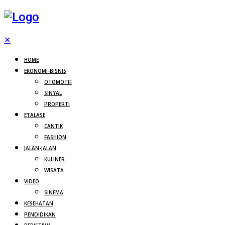
✕
HOME
EKONOMI-BISNIS
OTOMOTIF
SINYAL
PROPERTI
ETALASE
CANTIK
FASHION
JALAN-JALAN
KULINER
WISATA
VIDEO
SINEMA
KESEHATAN
PENDIDIKAN