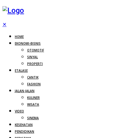
✕
HOME
EKONOMI-BISNIS
OTOMOTIF
SINYAL
PROPERTI
ETALASE
CANTIK
FASHION
JALAN-JALAN
KULINER
WISATA
VIDEO
SINEMA
KESEHATAN
PENDIDIKAN