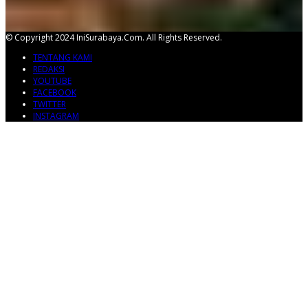
© Copyright 2024 IniSurabaya.com. All Rights Reserved.
TENTANG KAMI
REDAKSI
YOUTUBE
FACEBOOK
TWITTER
INSTAGRAM