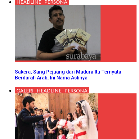
HEADLINE
PERSONA
Sakera, Sang Pejuang dari Madura Itu Ternyata
Berdarah Arab, Ini Nama Aslinya
GALERI
HEADLINE
PERSONA