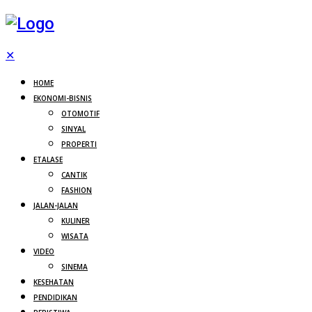
✕
HOME
EKONOMI-BISNIS
OTOMOTIF
SINYAL
PROPERTI
ETALASE
CANTIK
FASHION
JALAN-JALAN
KULINER
WISATA
VIDEO
SINEMA
KESEHATAN
PENDIDIKAN