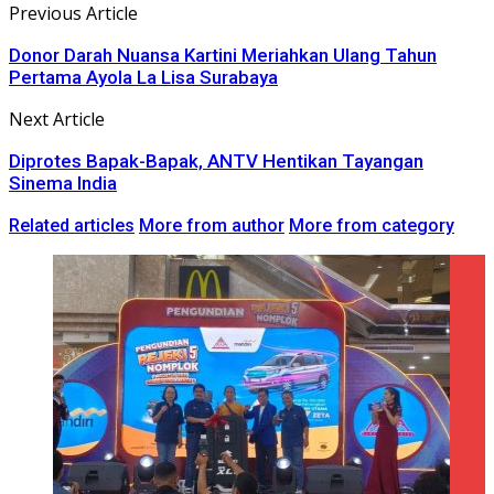
Previous Article
Donor Darah Nuansa Kartini Meriahkan Ulang Tahun
Pertama Ayola La Lisa Surabaya
Next Article
Diprotes Bapak-Bapak, ANTV Hentikan Tayangan
Sinema India
Related articles
More from author
More from category