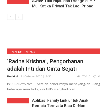
Awas! Titik Hijau dan Orange di HP-
Mu: Ketika Privasi Tak Lagi Pribadi
HEADLINE
SINEMA
‘Radha Krishna’, Pengorbanan
adalah Inti dari Cinta Sejati
Redaksi
11 Oktober 2020 | 18:55
70415
0
iniSURABAYA.com – Setelah sebelumnya menayangkan ulang
beberapa serial India, kini ANTV menghadirkan ...
Aplikasi Family Link untuk Anak
Remaja Ternyata Bisa Di-Non