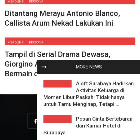
HEADLINE
PERSONA
Ditantang Merayu Antonio Blanco,
Callista Arum Nekad Lakukan Ini
HEADLINE
PERSONA
Tampil di Serial Drama Dewasa,
Giorgino Abraham : Saya Tidak Suka
MORE NEWS
Bermain di Zona Nyaman
Aloft Surabaya Hadirkan
Aktivitas Keluarga di
Momen Libur Paskah: Tidak hanya
untuk Tamu Menginap, Tetapi ...
Pesan Cinta Bertebaran
dari Kamar Hotel di
Surabaya