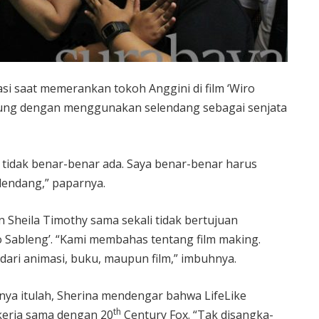
si saat memerankan tokoh Anggini di film ‘Wiro
tarung dengan menggunakan selendang sebagai senjata
 tidak benar-benar ada. Saya benar-benar harus
lendang,” paparnya.
 Sheila Timothy sama sekali tidak bertujuan
 Sableng’. “Kami membahas tentang film making.
dari animasi, buku, maupun film,” imbuhnya.
ya itulah, Sherina mendengar bahwa LifeLike
th
kerja sama dengan 20
Century Fox. “Tak disangka-