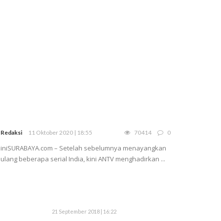
Redaksi
11 Oktober 2020 | 18:55
70414
0
iniSURABAYA.com – Setelah sebelumnya menayangkan
ulang beberapa serial India, kini ANTV menghadirkan ...
21 September 2018 | 16:22