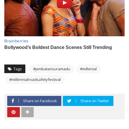
Tags
#jembatansuramadu
#millenial
#millennialroadsafetyfestival
Share on Facebook
Share on Twitter