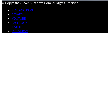
© Copyright 2024 IniSurabaya.com. All Rights Reserved.
TENTANG KAMI
REDAKSI
YOUTUBE
FACEBOOK
TWITTER
INSTAGRAM