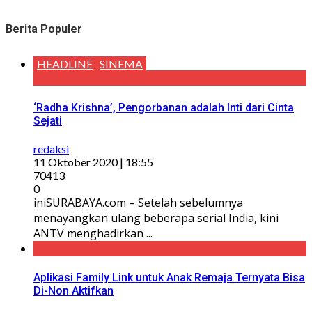
Berita Populer
HEADLINE
SINEMA
‘Radha Krishna’, Pengorbanan adalah Inti dari Cinta
Sejati
redaksi
11 Oktober 2020 | 18:55
70413
0
iniSURABAYA.com – Setelah sebelumnya
menayangkan ulang beberapa serial India, kini
ANTV menghadirkan ...
Aplikasi Family Link untuk Anak Remaja Ternyata Bisa
Di-Non Aktifkan