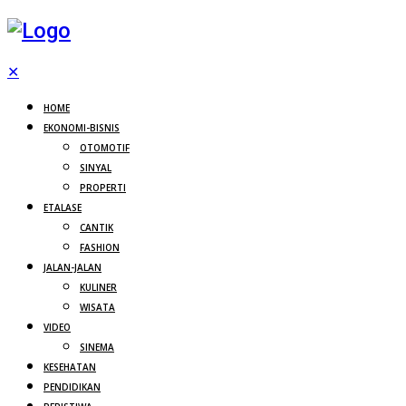
✕
HOME
EKONOMI-BISNIS
OTOMOTIF
SINYAL
PROPERTI
ETALASE
CANTIK
FASHION
JALAN-JALAN
KULINER
WISATA
VIDEO
SINEMA
KESEHATAN
PENDIDIKAN