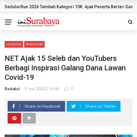
Siapa Pantas Memimpin KBS? Pemkot Surabaya Uji 24 Calon Direk
BREAKING NEWS
HEADLINE
PANGGUNG
NET Ajak 15 Seleb dan YouTubers
Berbagi Inspirasi Galang Dana Lawan
Covid-19
Redaksi
9 Juni 2020 | 16:46
0
Share on Facebook
Share on Twitter