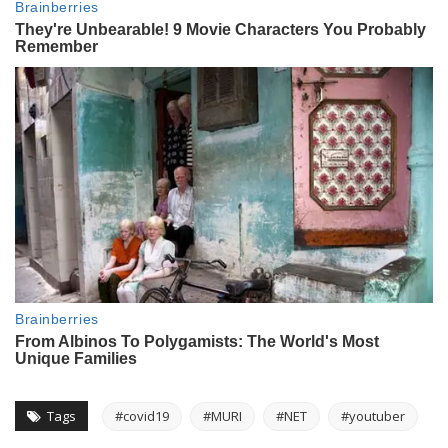
Tags
#covid19
#MURI
#NET
#youtuber