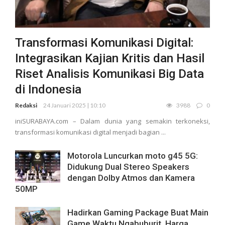
Transformasi Komunikasi Digital:
Integrasikan Kajian Kritis dan Hasil
Riset Analisis Komunikasi Big Data
di Indonesia
Redaksi
24 Januari 2025 | 10:10
3988
0
iniSURABAYA.com – Dalam dunia yang semakin terkoneksi,
transformasi komunikasi digital menjadi bagian ...
Motorola Luncurkan moto g45 5G:
Didukung Dual Stereo Speakers
dengan Dolby Atmos dan Kamera
50MP
Hadirkan Gaming Package Buat Main
Game Waktu Ngabuburit, Harga