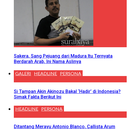
Sakera, Sang Pejuang dari Madura Itu Ternyata
Berdarah Arab, Ini Nama Aslinya
GALERI
HEADLINE
PERSONA
Si Tampan Akin Akinozu Bakal ‘Hadir’ di Indonesia?
Simak Fakta Berikut Ini
HEADLINE
PERSONA
Ditantang Merayu Antonio Blanco, Callista Arum