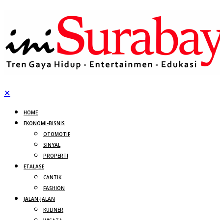
✕
HOME
EKONOMI-BISNIS
OTOMOTIF
SINYAL
PROPERTI
ETALASE
CANTIK
FASHION
JALAN-JALAN
KULINER