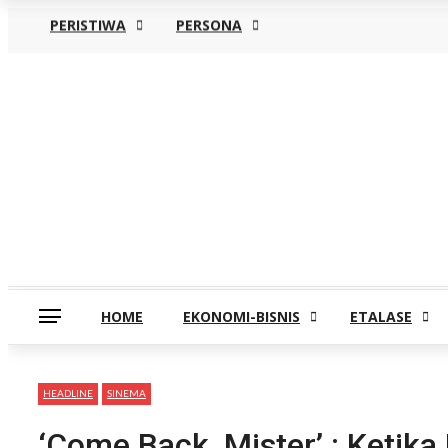
PERISTIWA
PERSONA
Kamis, Agustus 6
HOME
EKONOMI-BISNIS
ETALASE
HEADLINE
SINEMA
‘Come Back, Mister’ : Ketik