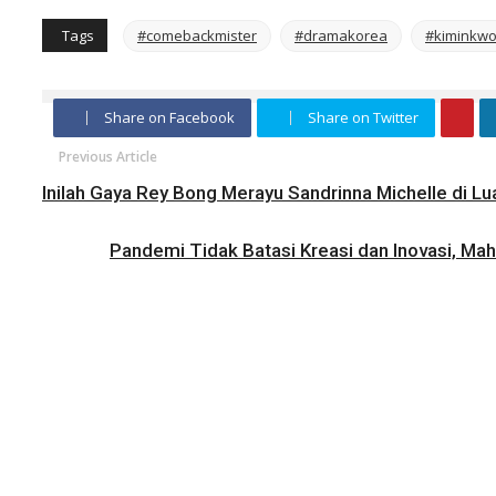
Tags
#comebackmister
#dramakorea
#kiminkw
Share on Facebook
Share on Twitter
Previous Article
Inilah Gaya Rey Bong Merayu Sandrinna Michelle di Luar
Pandemi Tidak Batasi Kreasi dan Inovasi, Ma