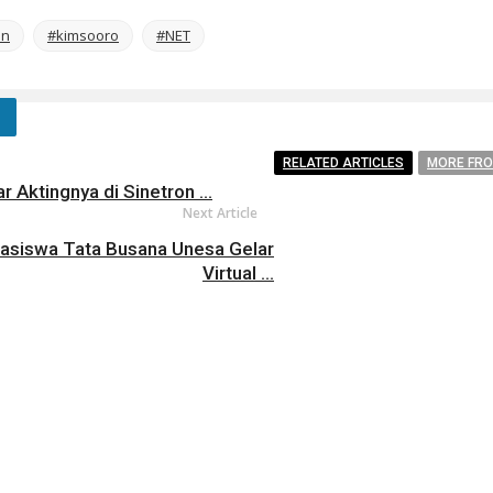
on
#kimsooro
#NET
RELATED ARTICLES
MORE FR
 Aktingnya di Sinetron ...
Next Article
hasiswa Tata Busana Unesa Gelar
Virtual ...