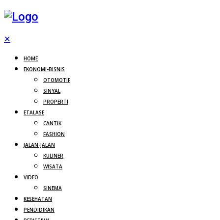
✕
HOME
EKONOMI-BISNIS
OTOMOTIF
SINYAL
PROPERTI
ETALASE
CANTIK
FASHION
JALAN-JALAN
KULINER
WISATA
VIDEO
SINEMA
KESEHATAN
PENDIDIKAN