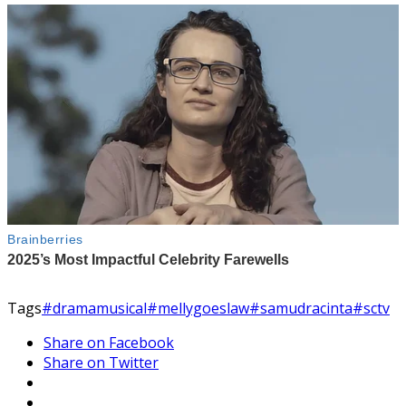
Tags
#dramamusical
#mellygoeslaw
#samudracinta
#sctv
Share on Facebook
Share on Twitter