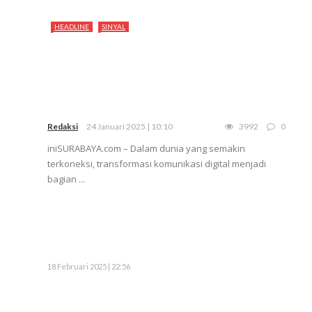
HEADLINE
SINYAL
Redaksi
24 Januari 2025 | 10:10
3992
0
iniSURABAYA.com – Dalam dunia yang semakin
terkoneksi, transformasi komunikasi digital menjadi
bagian ...
18 Februari 2025 | 22:56