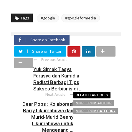
Tags
#google
#googleformedia
Share on Facebook
Share on Twitter
Previous Article
Yuk Simak Tasya
Farasya dan Kamidia
Radisti Berbagi Tips
Sukses Berbisnis di ...
Next Article
RELATED ARTICLES
Dear Pops : Kolaborasi
MORE FROM AUTHOR
Barry Likumahuwa dan
MORE FROM CATEGORY
Murid-Murid Benny
Likumahuwa untuk
Mengenang ...