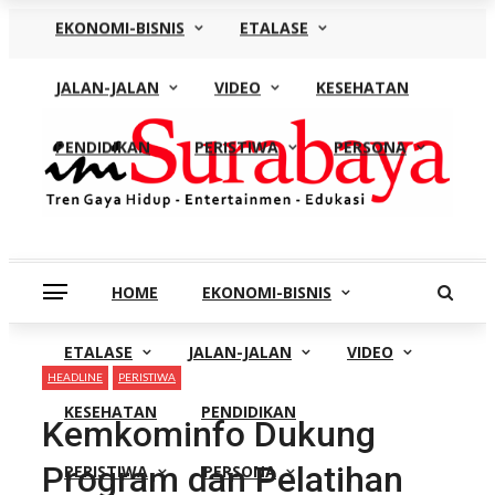
EKONOMI-BISNIS
ETALASE
Jumat, Agustus 7
JALAN-JALAN
VIDEO
KESEHATAN
PENDIDIKAN
PERISTIWA
PERSONA
HOME
EKONOMI-BISNIS
ETALASE
JALAN-JALAN
VIDEO
HEADLINE
PERISTIWA
KESEHATAN
PENDIDIKAN
Kemkominfo Dukung
Program dan Pelatihan
PERISTIWA
PERSONA