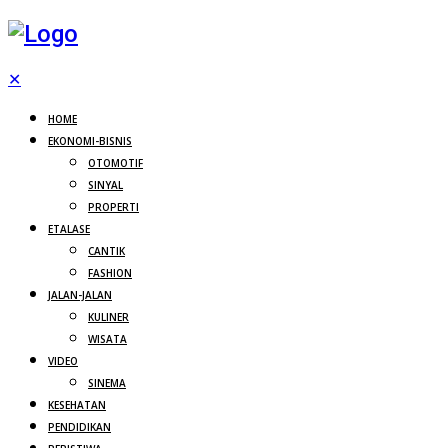
✕
HOME
EKONOMI-BISNIS
OTOMOTIF
SINYAL
PROPERTI
ETALASE
CANTIK
FASHION
JALAN-JALAN
KULINER
WISATA
VIDEO
SINEMA
KESEHATAN
PENDIDIKAN