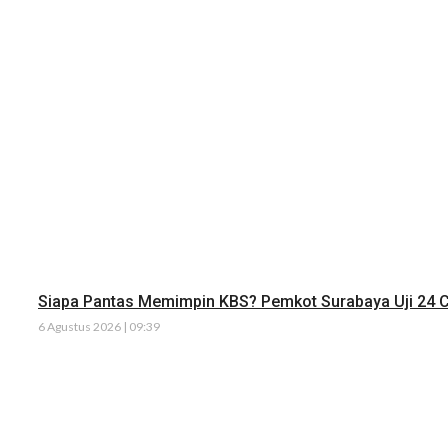
Siapa Pantas Memimpin KBS? Pemkot Surabaya Uji 24 C
6 Agustus 2026 | 09:39