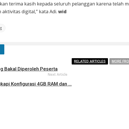
apkan terima kasih kepada seluruh pelanggan karena telah
ktivitas digital,” kata Adi.
wid
t
RELATED ARTICLES
MORE FR
g Bakal Diperoleh Peserta
Next Article
gkapi Konfigurasi 4GB RAM dan ...