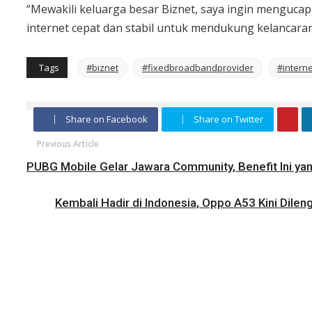
“Mewakili keluarga besar Biznet, saya ingin menguc
internet cepat dan stabil untuk mendukung kelancaran a
Tags
#biznet
#fixedbroadbandprovider
#interne
Share on Facebook
Share on Twitter
Previous Article
PUBG Mobile Gelar Jawara Community, Benefit Ini yan
Kembali Hadir di Indonesia, Oppo A53 Kini Dilen