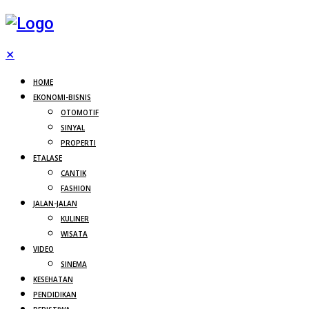
✕
HOME
EKONOMI-BISNIS
OTOMOTIF
SINYAL
PROPERTI
ETALASE
CANTIK
FASHION
JALAN-JALAN
KULINER
WISATA
VIDEO
SINEMA
KESEHATAN
PENDIDIKAN